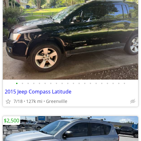
•
•
•
•
•
•
•
•
•
•
•
•
•
•
•
•
•
•
•
•
2015 Jeep Compass Latitude
7/18
127k mi
Greenville
$2,500