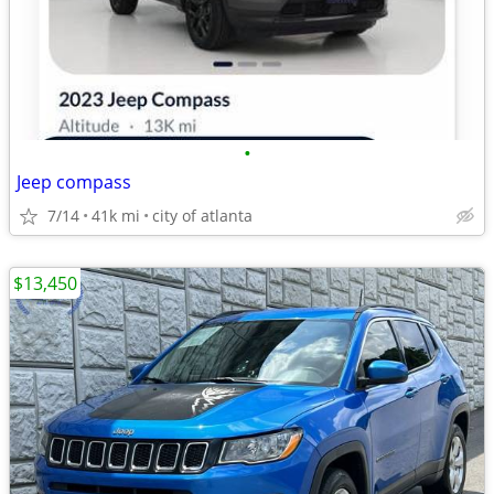
•
Jeep compass
7/14
41k mi
city of atlanta
$13,450