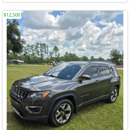
$12,500