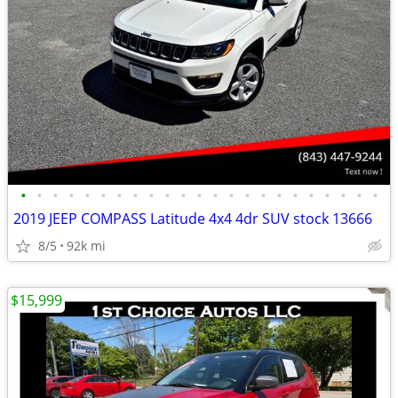
•
•
•
•
•
•
•
•
•
•
•
•
•
•
•
•
•
•
•
•
•
•
•
2019 JEEP COMPASS Latitude 4x4 4dr SUV stock 13666
8/5
92k mi
$15,999