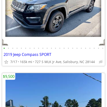
•
•
•
•
•
•
•
•
•
•
•
•
•
•
•
•
•
•
•
•
•
•
•
•
2019 Jeep Compass SPORT
7/17
165k mi
727 S MLK Jr Ave, Salisbury, NC 28144
$9,500