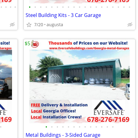
•
•
•
•
•
•
•
•
•
•
•
•
•
•
•
•
•
•
•
•
•
•
•
Steel Building Kits - 3 Car Garage
7/20
augusta
$5
•
•
•
•
•
•
•
•
•
•
•
•
•
•
Metal Buildings - 3-Sided Garage