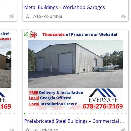
d
Metal Buildings – Workshop Garages
7/16
columbia
$5
•
•
•
•
•
•
•
•
•
•
•
•
•
•
•
•
•
•
•
•
•
•
•
•
•
•
•
•
Prefabricated Steel Buildings – Commercial Metal Buildings
7/9
tri-cities