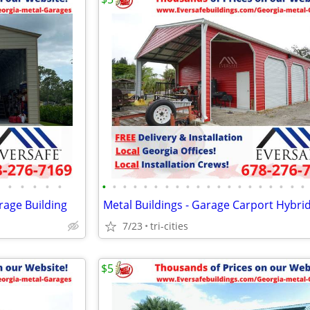
•
•
•
•
•
•
•
•
•
•
•
•
•
•
•
•
•
•
•
•
•
•
•
•
•
rage Building
Metal Buildings - Garage Carport Hybri
7/23
tri-cities
$5