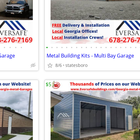
•
•
•
•
•
•
•
•
•
•
•
•
•
•
•
•
•
•
•
•
•
•
•
 Garage
Metal Building Kits - Multi Bay Garage
8/6
statesboro
$5