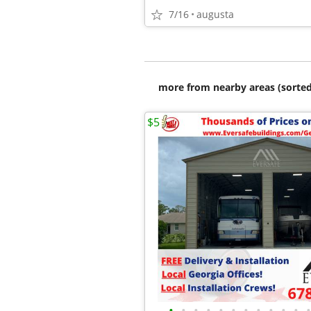
7/16
augusta
more from nearby areas (sorted
$5
•
•
•
•
•
•
•
•
•
•
•
•