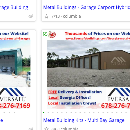
rage Building
Metal Buildings - Garage Carport Hybri
7/13
columbia
$5
•
•
•
•
•
•
•
•
•
•
•
•
•
•
•
•
•
•
•
•
•
•
ge
Metal Building Kits - Multi Bay Garage
8/6
columbia