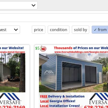
est
price
condition
sold by
✓ from t
$5