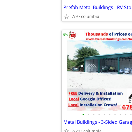
Prefab Metal Buildings - RV Sto
7/9
columbia
$5
•
•
•
•
•
•
•
•
•
•
Metal Buildings - 3-Sided Gara
7/20
columbia