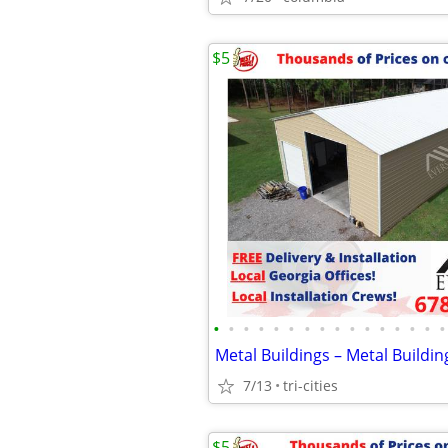
$5
•
•
•
•
•
•
•
•
•
•
•
•
•
•
•
•
Metal Buildings – Metal Buildin
7/13
tri-cities
$5