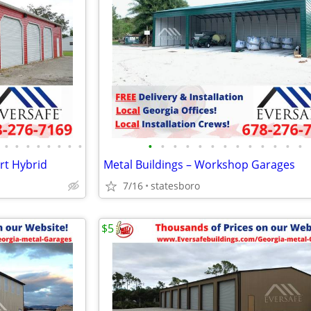
•
•
•
•
•
•
•
•
•
•
•
•
•
•
•
•
•
•
•
•
•
rt Hybrid
Metal Buildings – Workshop Garages
7/16
statesboro
$5