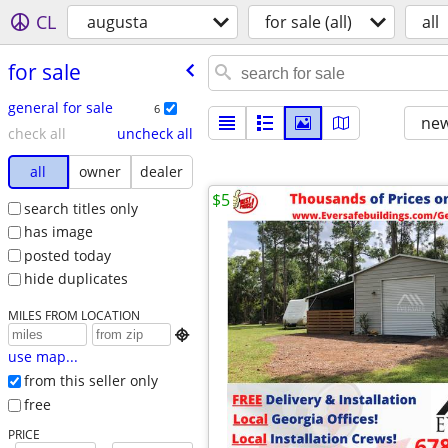
CL
augusta
for sale (all)
all
for sale
general for sale
6
new
check all
uncheck all
all
owner
dealer
$5
search titles only
has image
posted today
hide duplicates
MILES FROM LOCATION

use map...
from this seller only
free
PRICE