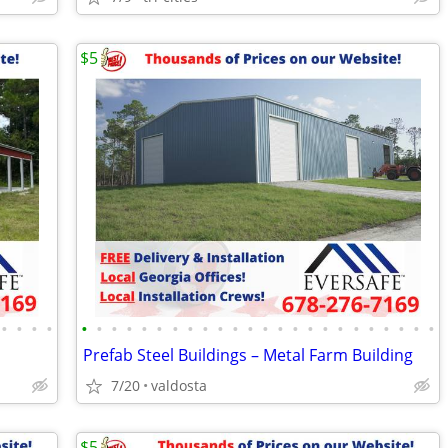
$5
•
•
•
•
•
•
•
•
•
•
•
•
•
•
•
•
•
•
•
•
•
•
•
•
•
•
•
•
Prefab Steel Buildings – Metal Farm Building
7/20
valdosta
$5