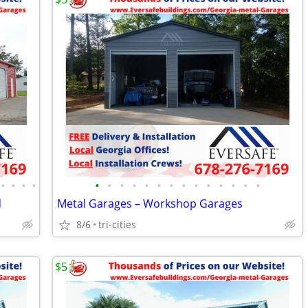
•
•
•
•
•
•
•
•
•
•
•
•
•
•
•
•
•
•
d
Metal Garages – Workshop Garages
8/6
tri-cities
$5