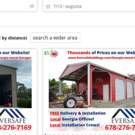
7/13
augusta
search a wider area
 by distance)
$5
•
•
•
•
•
•
•
•
•
•
•
•
•
•
•
•
•
•
•
•
•
•
•
•
•