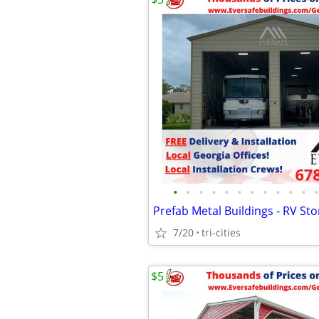
•
•
•
•
•
•
•
•
•
•
•
•
Prefab Metal Buildings - RV Sto
7/20
tri-cities
$5