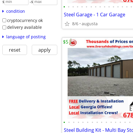
-
$
$
•
•
•
•
•
•
•
•
•
•
•
•
•
•
•
•
condition
Steel Garage - 1 Car Garage
cryptocurrency ok
8/6
augusta
delivery available
language of posting
$5
reset
apply
•
•
•
•
•
•
•
•
•
•
•
•
•
•
•
Steel Building Kit - Multi Bay S