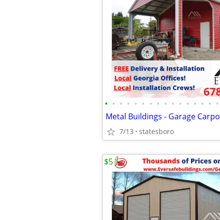
•
•
•
•
•
•
•
•
•
•
•
•
•
•
•
•
Metal Buildings - Garage Carpo
7/13
statesboro
$5