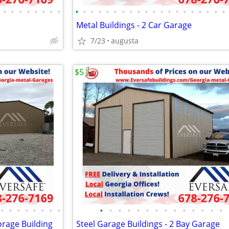
•
•
•
•
•
•
•
•
•
•
•
•
•
•
•
•
•
•
•
•
•
•
•
•
•
•
•
•
Metal Buildings - 2 Car Garage
7/23
augusta
$5
•
•
•
•
•
•
•
•
•
•
•
•
•
•
•
•
•
•
•
•
•
•
torage Building
Steel Garage Buildings - 2 Bay Garage