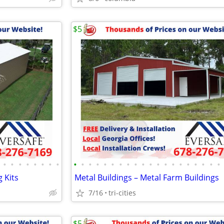
$5
•
•
•
•
•
•
•
•
•
•
•
•
•
•
•
•
•
•
•
•
•
•
•
•
•
•
•
•
g Kits
Metal Buildings – Metal Farm Buildings
7/16
tri-cities
$5