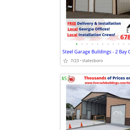
•
•
•
•
•
•
•
•
•
•
•
Steel Garage Buildings - 2 Bay
7/23
statesboro
$5