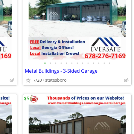
•
•
•
•
•
•
•
•
•
•
•
•
•
Metal Buildings - 3-Sided Garage
7/20
statesboro
$5