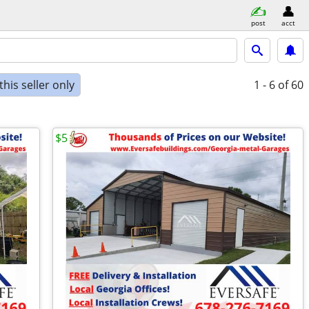
post
acct
his seller only
1 - 6
of 60
$5